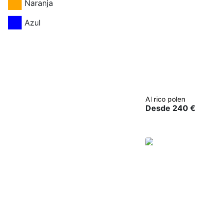
Naranja
Azul
Al rico polen
Desde
240
€