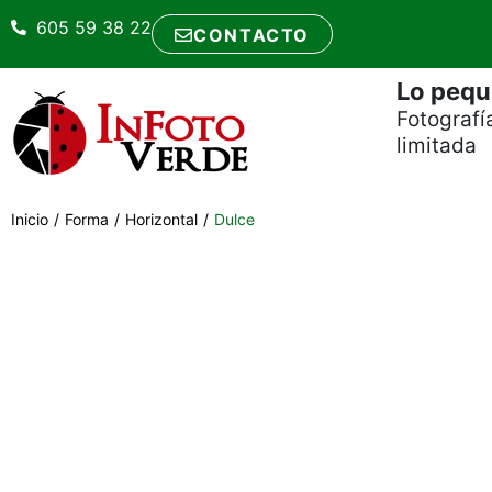
605 59 38 22
CONTACTO
Lo pequ
Fotografí
limitada
Inicio
/
Forma
/
Horizontal
/
Dulce