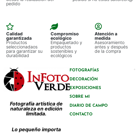
pedido
Calidad
Compromiso
Atención a
garantizada
ecológico
medida
Productos
Empaquetado y
Asesoramiento
seleccionadaos
productos
antes y después
para garantizar su
sostenibles y
de la compra
durabilidad
ecológicos
FOTOGRAFÍAS
DECORACIÓN
EXPOSICIONES
SOBRE MI
Fotografía artística de
DIARIO DE CAMPO
naturaleza en edición
limitada.
CONTACTO
Lo pequeño importa