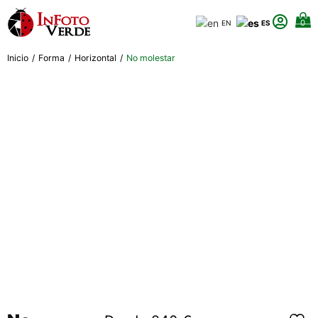
0
EN
ES
Inicio
/
Forma
/
Horizontal
/
No molestar