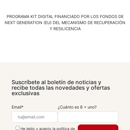
Asimismo, solicitamos su autorización para enviarle publicidad
y servicios
Deseo recibir información sobre vuestras promociones, productos
Deseo recibir información sobre vuestras promociones, productos
relacionada con nuestros productos y servicios por cualquier
y servicios
y servicios
medio (postal, email o teléfono) e invitarle a eventos
PROGRAMA KIT DIGITAL FINANCIADO POR LOS FONDOS DE
organizados por la empresa y mandar newsletters.
NEXT GENERATION (EU) DEL MECANISMO DE RECUPERACIÓN
Y RESILICENCIA
Suscríbete al boletín de noticias y
recibe todas las novedades y ofertas
exclusivas
Email*
¿Cuánto es 8 + uno?
He leído y acepto la
política de